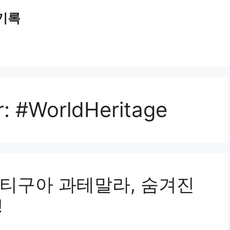
 기록
r:
#WorldHeritage
티구아 과테말라, 숨겨진
!