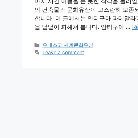
마치 시간 여행을 온 듯한 착각을 불러
의 건축물과 문화유산이 고스란히 보존되
합니다. 이 글에서는 안티구아 과테말라가
을 낱낱이 파헤쳐 봅니다. 안티구아 …
R
Categories
유네스코 세계문화유산
Leave a comment