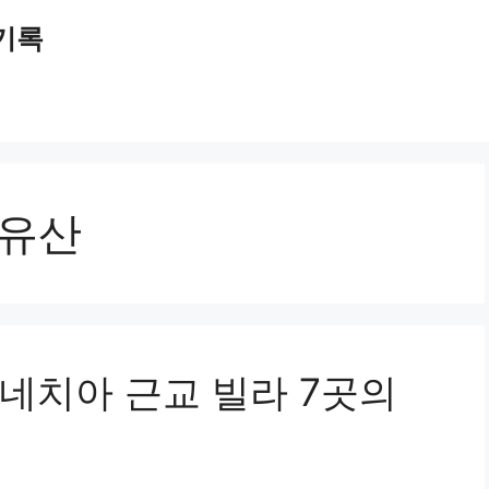
 기록
화유산
네치아 근교 빌라 7곳의