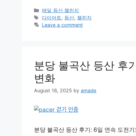
Categories
매일 등산 챌린지
Tags
다이어트
,
등산
,
챌린지
Leave a comment
분당 불곡산 등산 후기
변화
August 16, 2025
by
amade
분당 불곡산 등산 후기: 6일 연속 도전기