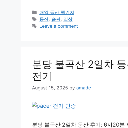
Categories
매일 등산 챌린지
Tags
등산
,
습관
,
일상
Leave a comment
분당 불곡산 2일차 등
전기
August 15, 2025
by
amade
분당 불곡산 2일차 등산 후기: 6시20분