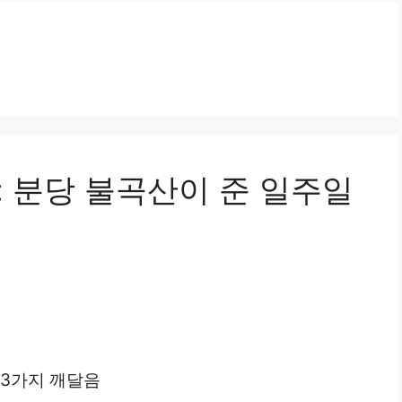
: 분당 불곡산이 준 일주일
 3가지 깨달음