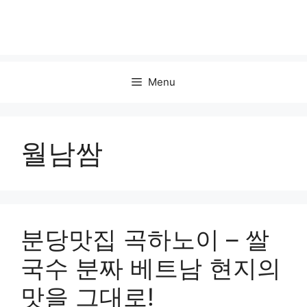
Menu
월남쌈
분당맛집 곡하노이 – 쌀
국수 분짜 베트남 현지의
맛을 그대로!