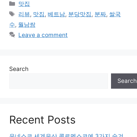
Categories
맛집
Tags
리뷰
,
맛집
,
베트남
,
분당맛집
,
분짜
,
쌀국
수
,
월남쌈
Leave a comment
Search
Search
Recent Posts
유네스코 세계유산 콜로멘스코예 3가지 숨겨