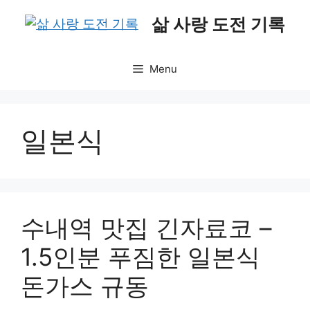
Skip
삶 사랑 도전 기록
to
content
Menu
일본식
수내역 맛집 긴자료코 –
1.5인분 푸짐한 일본식
돈가스 규동