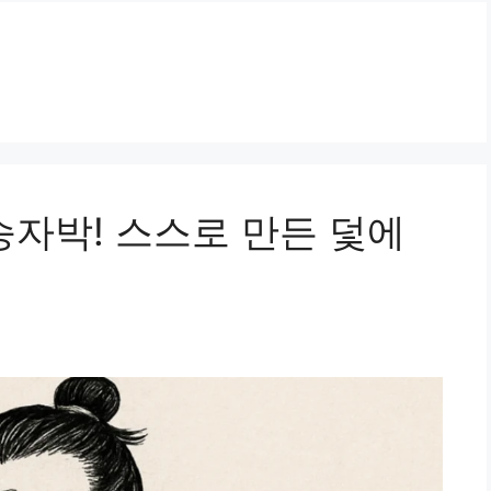
승자박! 스스로 만든 덫에