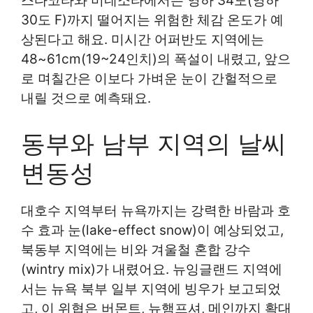
스다코타와 미네소타에서는 영하 34도(영하
30도 F)까지 떨어지는 위험한 체감 온도가 예
상된다고 해요. 미시간 어퍼반도 지역에는
48~61cm(19~24인치)의 폭설이 내렸고, 앞으
로 며칠간은 이보다 가벼운 눈이 간헐적으로
내릴 것으로 예측돼요.
동부와 남부 지역의 날씨
변동성
대호수 지역부터 뉴욕까지는 강력한 바람과 호
수 효과 눈(lake-effect snow)이 예상되었고,
북동부 지역에는 비와 겨울철 혼합 강수
(wintry mix)가 내렸어요. 뉴잉글랜드 지역에
서는 뉴욕 북부 일부 지역에 빙우가 보고되었
고, 이 위협은 버몬트, 뉴햄프셔, 메인까지 확대