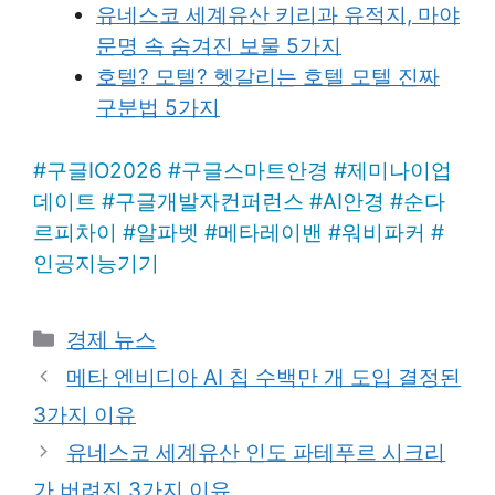
유네스코 세계유산 키리과 유적지, 마야
문명 속 숨겨진 보물 5가지
호텔? 모텔? 헷갈리는 호텔 모텔 진짜
구분법 5가지
#
구글IO2026
#
구글스마트안경
#
제미나이업
데이트
#
구글개발자컨퍼런스
#
AI안경
#
순다
르피차이
#
알파벳
#
메타레이밴
#
워비파커
#
인공지능기기
Categories
경제 뉴스
메타 엔비디아 AI 칩 수백만 개 도입 결정된
3가지 이유
유네스코 세계유산 인도 파테푸르 시크리
가 버려진 3가지 이유