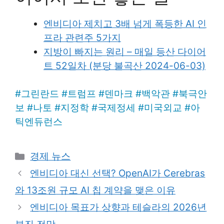
엔비디아 제치고 3배 넘게 폭등한 AI 인
프라 관련주 5가지
지방이 빠지는 원리 – 매일 등산 다이어
트 52일차 (분당 불곡산 2024-06-03)
#
그린란드
#
트럼프
#
덴마크
#
백악관
#
북극안
보
#
나토
#
지정학
#
국제정세
#
미국외교
#
아
틱엔듀런스
Categories
경제 뉴스
엔비디아 대신 선택? OpenAI가 Cerebras
와 13조원 규모 AI 칩 계약을 맺은 이유
엔비디아 목표가 상향과 테슬라의 2026년