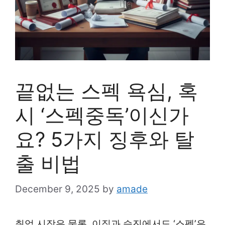
끝없는 스펙 욕심, 혹
시 ‘스펙중독’이신가
요? 5가지 징후와 탈
출 비법
December 9, 2025
by
amade
취업 시장은 물론, 이직과 승진에서도 ‘스펙’은