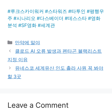
#
루크스카이워커
#
스타워즈
#
타투인
#
평행우
주
#
시나리오
#
다스베이더
#
데스스타
#
영화
분석
#
SF영화
#
세계관
Categories
만약에 말야
클로드 AI 오류 발생과 펜타곤 블랙리스트
지정 이유
유네스코 세계유산 인도 촐라 사원 꼭 봐야
할 3곳
Leave a Comment