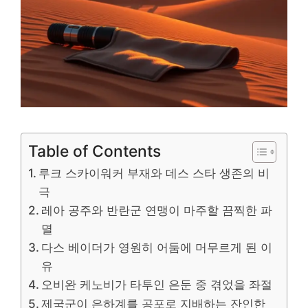
Table of Contents
루크 스카이워커 부재와 데스 스타 생존의 비
극
레아 공주와 반란군 연맹이 마주할 끔찍한 파
멸
다스 베이더가 영원히 어둠에 머무르게 된 이
유
오비완 케노비가 타투인 은둔 중 겪었을 좌절
제국군이 은하계를 공포로 지배하는 잔인한