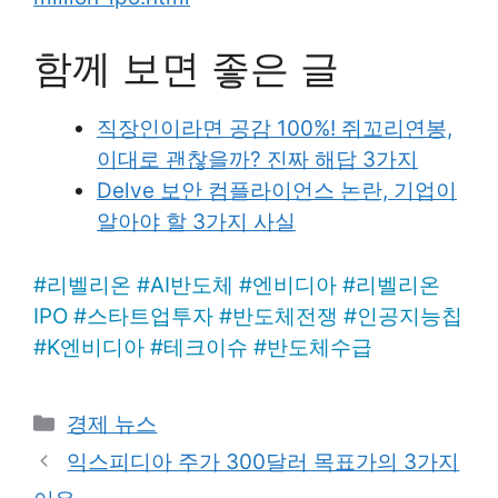
함께 보면 좋은 글
직장인이라면 공감 100%! 쥐꼬리연봉,
이대로 괜찮을까? 진짜 해답 3가지
Delve 보안 컴플라이언스 논란, 기업이
알아야 할 3가지 사실
#
리벨리온
#
AI반도체
#
엔비디아
#
리벨리온
IPO
#
스타트업투자
#
반도체전쟁
#
인공지능칩
#
K엔비디아
#
테크이슈
#
반도체수급
Categories
경제 뉴스
익스피디아 주가 300달러 목표가의 3가지