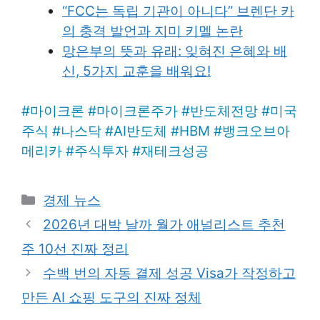
“FCC는 독립 기관이 아니다” 브렌단 카
의 충격 발언과 지미 키멜 논란
망은부의 뜻과 유래: 잊혀진 은혜와 배
신, 5가지 교훈을 배워요!
#
마이크론
#
마이크론주가
#
반도체전망
#
미국
주식
#
나스닥
#
AI반도체
#
HBM
#
뱅크오브아
메리카
#
주식투자
#
재테크성공
Categories
경제 뉴스
2026년 대박 날까 월가 애널리스트 추천
주 10선 진짜 정리
수백 번의 자동 결제 성공 Visa가 작정하고
만든 AI 쇼핑 도구의 진짜 정체