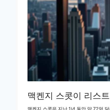
맥켄지 스콧이 리스트
맥켄지 스콧은 지난 1년 동안 약 72억