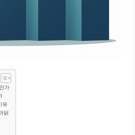
엇인가
까
이유
 까닭