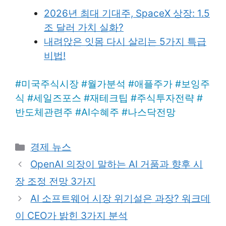
2026년 최대 기대주, SpaceX 상장: 1.5
조 달러 가치 실화?
내려앉은 잇몸 다시 살리는 5가지 특급
비법!
#
미국주식시장
#
월가분석
#
애플주가
#
보잉주
식
#
세일즈포스
#
재테크팁
#
주식투자전략
#
반도체관련주
#
AI수혜주
#
나스닥전망
Categories
경제 뉴스
OpenAI 의장이 말하는 AI 거품과 향후 시
장 조정 전망 3가지
AI 소프트웨어 시장 위기설은 과장? 워크데
이 CEO가 밝힌 3가지 분석