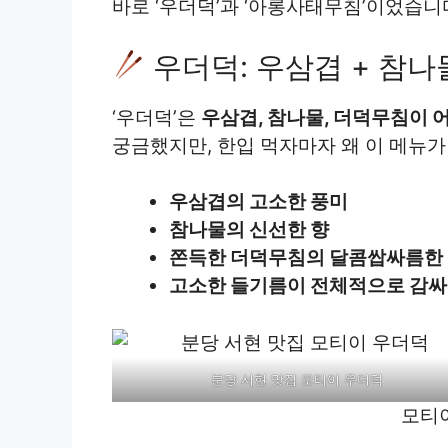
바로 ‘우더덕’과 ‘아롱사태무침’이었습니
우더덕: 우삼겹 + 참나
‘우더덕’은
우삼겹, 참나물, 더덕무침이 
궁금했지만, 한입 먹자마자 왜 이 메뉴
우삼겹의 고소한 풍미
참나물의 신선한 향
쫀득한 더덕무침의 달콤쌉싸름한
고소한 들기름이 전체적으로 감싸
분당 서현 맛집 모티이 우더덕
모티