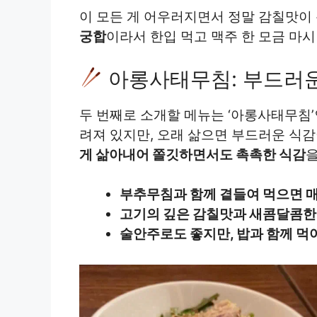
이 모든 게 어우러지면서 정말 감칠맛이
궁합
이라서 한입 먹고 맥주 한 모금 마
아롱사태무침: 부드러운
두 번째로 소개할 메뉴는 ‘아롱사태무침’
려져 있지만, 오래 삶으면 부드러운 식감
게 삶아내어 쫄깃하면서도 촉촉한 식감
을
부추무침과 함께 곁들여 먹으면 
고기의 깊은 감칠맛과 새콤달콤한
술안주로도 좋지만, 밥과 함께 먹