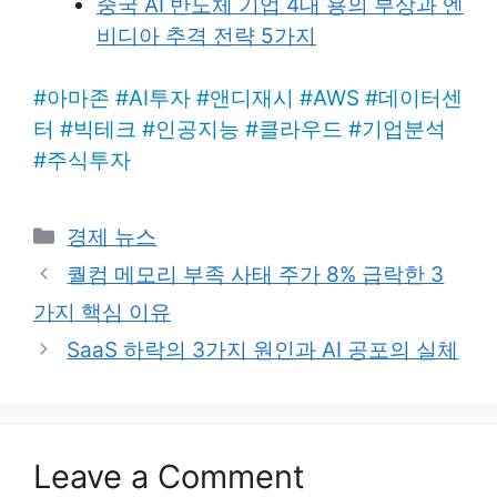
중국 AI 반도체 기업 4대 용의 부상과 엔
비디아 추격 전략 5가지
#
아마존
#
AI투자
#
앤디재시
#
AWS
#
데이터센
터
#
빅테크
#
인공지능
#
클라우드
#
기업분석
#
주식투자
Categories
경제 뉴스
퀄컴 메모리 부족 사태 주가 8% 급락한 3
가지 핵심 이유
SaaS 하락의 3가지 원인과 AI 공포의 실체
Leave a Comment