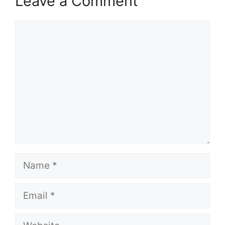
Leave a Comment
Comment
Name
Email
Website