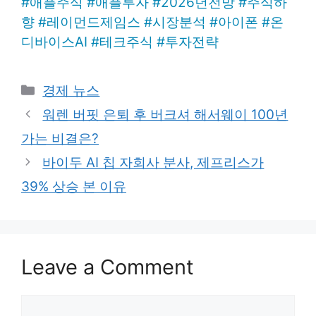
#
애플주식
#
애플투자
#
2026년전망
#
주식하
향
#
레이먼드제임스
#
시장분석
#
아이폰
#
온
디바이스AI
#
테크주식
#
투자전략
Categories
경제 뉴스
워렌 버핏 은퇴 후 버크셔 해서웨이 100년
가는 비결은?
바이두 AI 칩 자회사 분사, 제프리스가
39% 상승 본 이유
Leave a Comment
Comment