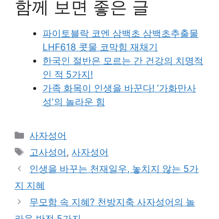
함께 보면 좋은 글
파이토블락 코엔 삼백초 삼백초추출물
LHF618 콧물 코막힘 재채기
한국인 절반은 모르는 간 건강의 치명적
인 적 5가지!
가족 화목이 인생을 바꾼다! ‘가화만사
성’의 놀라운 힘
Categories
사자성어
Tags
고사성어
,
사자성어
인생을 바꾸는 천재일우, 놓치지 않는 5가
지 지혜
무모함 속 지혜? 천방지축 사자성어의 놀
라운 반전 5가지