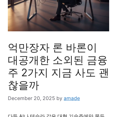
억만장자 론 바론이
대공개한 소외된 금융
주 2가지 지금 사도 괜
찮을까
December 20, 2025
by
amade
다들 AI나 테슬라 같은 대형 기술주에만 몰두