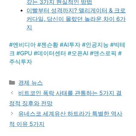
갚는 3가지 현실적인 방법
이빨부터 성격까지? 앨리게이터 & 크로
커다일, 당신이 몰랐던 놀라운 차이 6가
지
#
엔비디아
#
젠슨황
#
AI투자
#
인공지능
#
빅테
크
#
GPU
#
데이터센터
#
오픈AI
#
앤스로픽
#
주식투자
Categories
경제 뉴스
비트코인 폭락 사태를 관통하는 5가지 결
정적 징후와 전망
유네스코 세계유산 하트라가 특별한 역사
적 이유 5가지