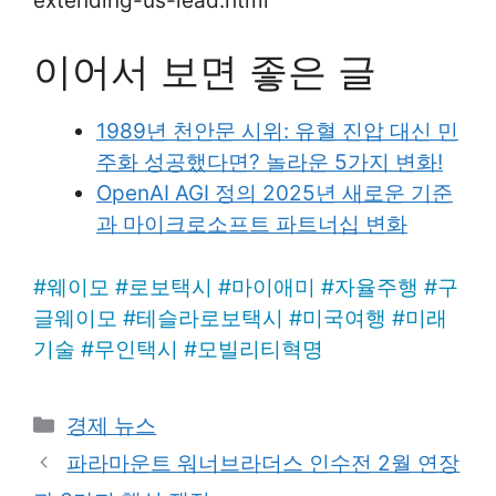
extending-us-lead.html
이어서 보면 좋은 글
1989년 천안문 시위: 유혈 진압 대신 민
주화 성공했다면? 놀라운 5가지 변화!
OpenAI AGI 정의 2025년 새로운 기준
과 마이크로소프트 파트너십 변화
#
웨이모
#
로보택시
#
마이애미
#
자율주행
#
구
글웨이모
#
테슬라로보택시
#
미국여행
#
미래
기술
#
무인택시
#
모빌리티혁명
Categories
경제 뉴스
파라마운트 워너브라더스 인수전 2월 연장