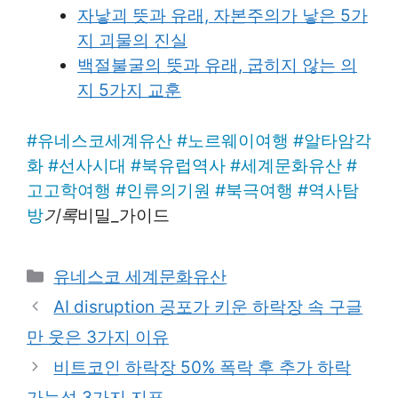
자낳괴 뜻과 유래, 자본주의가 낳은 5가
지 괴물의 진실
백절불굴의 뜻과 유래, 굽히지 않는 의
지 5가지 교훈
#
유네스코세계유산
#
노르웨이여행
#
알타암각
화
#
선사시대
#
북유럽역사
#
세계문화유산
#
고고학여행
#
인류의기원
#
북극여행
#
역사탐
방
기록
비밀_가이드
Categories
유네스코 세계문화유산
AI disruption 공포가 키운 하락장 속 구글
만 웃은 3가지 이유
비트코인 하락장 50% 폭락 후 추가 하락
가능성 3가지 지표