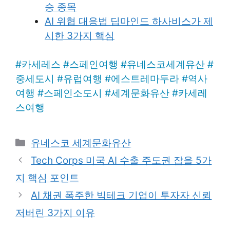
승 종목
AI 위협 대응법 딥마인드 하사비스가 제
시한 3가지 핵심
#
카세레스
#
스페인여행
#
유네스코세계유산
#
중세도시
#
유럽여행
#
에스트레마두라
#
역사
여행
#
스페인소도시
#
세계문화유산
#
카세레
스여행
Categories
유네스코 세계문화유산
Tech Corps 미국 AI 수출 주도권 잡을 5가
지 핵심 포인트
AI 채권 폭주한 빅테크 기업이 투자자 신뢰
저버린 3가지 이유