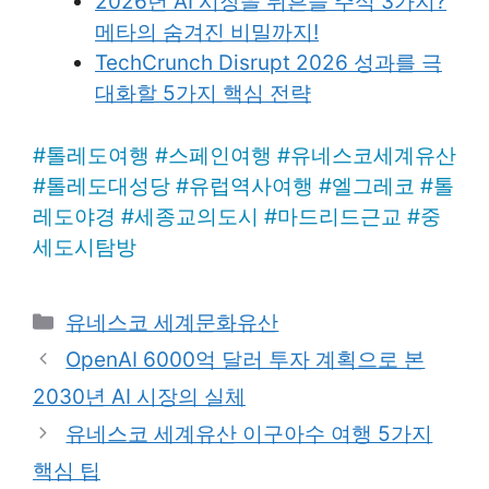
2026년 AI 시장을 뒤흔들 주식 3가지?
메타의 숨겨진 비밀까지!
TechCrunch Disrupt 2026 성과를 극
대화할 5가지 핵심 전략
#
톨레도여행
#
스페인여행
#
유네스코세계유산
#
톨레도대성당
#
유럽역사여행
#
엘그레코
#
톨
레도야경
#
세종교의도시
#
마드리드근교
#
중
세도시탐방
Categories
유네스코 세계문화유산
OpenAI 6000억 달러 투자 계획으로 본
2030년 AI 시장의 실체
유네스코 세계유산 이구아수 여행 5가지
핵심 팁