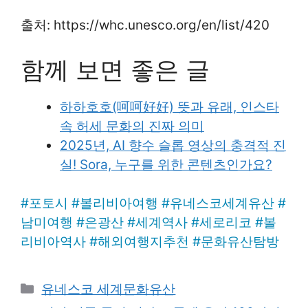
출처: https://whc.unesco.org/en/list/420
함께 보면 좋은 글
하하호호(呵呵好好) 뜻과 유래, 인스타
속 허세 문화의 진짜 의미
2025년, AI 향수 슬롭 영상의 충격적 진
실! Sora, 누구를 위한 콘텐츠인가요?
#
포토시
#
볼리비아여행
#
유네스코세계유산
#
남미여행
#
은광산
#
세계역사
#
세로리코
#
볼
리비아역사
#
해외여행지추천
#
문화유산탐방
Categories
유네스코 세계문화유산