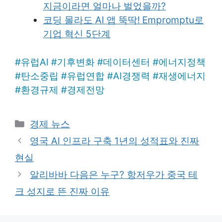
지금이라면 얼마나 벌었을까?
코딩 몰라도 AI 앱 뚝딱! Empromptu로
기업 혁신 5단계
#
유럽AI
#
기후변화
#
데이터센터
#
에너지정책
#
탄소중립
#
유럽연합
#
AI경쟁력
#
재생에너지
#
환경규제
#
경제전망
Categories
경제 뉴스
영국 AI 인프라 구축 1년의 성적표와 진짜
현실
알리바바 다음은 누구? 항저우가 중국 테
크 성지로 뜬 진짜 이유