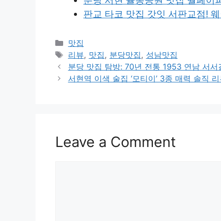
분당 서현 율동공원 맛집 월페이
판교 타코 맛집 갓잇 서판교점! 웨
Categories
맛집
Tags
리뷰
,
맛집
,
분당맛집
,
성남맛집
분당 맛집 탐방: 70년 전통 1953 연남 
서현역 이색 술집 ‘모티이’ 3종 매력 솔직 
Leave a Comment
Comment