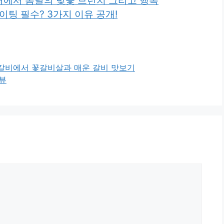
퍼에서 봄날의 벚꽃 브런치 그리고 행복
이팅 필수? 3가지 이유 공개!
서서갈비에서 꽃갈비살과 매운 갈비 맛보기
리뷰