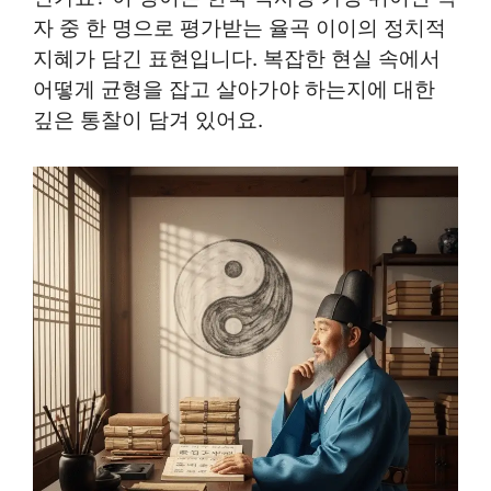
자 중 한 명으로 평가받는 율곡 이이의 정치적
지혜가 담긴 표현입니다. 복잡한 현실 속에서
어떻게 균형을 잡고 살아가야 하는지에 대한
깊은 통찰이 담겨 있어요.