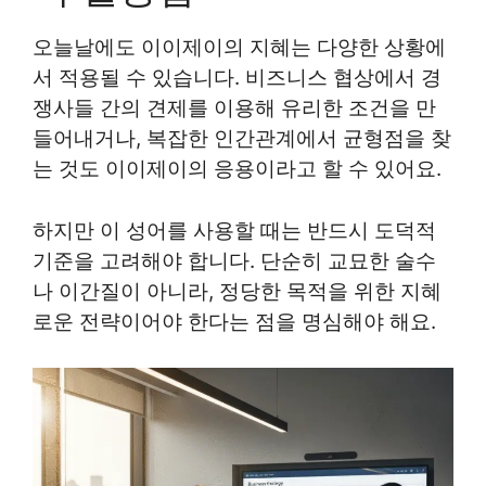
오늘날에도 이이제이의 지혜는 다양한 상황에
서 적용될 수 있습니다. 비즈니스 협상에서 경
쟁사들 간의 견제를 이용해 유리한 조건을 만
들어내거나, 복잡한 인간관계에서 균형점을 찾
는 것도 이이제이의 응용이라고 할 수 있어요.
하지만 이 성어를 사용할 때는 반드시 도덕적
기준을 고려해야 합니다. 단순히 교묘한 술수
나 이간질이 아니라, 정당한 목적을 위한 지혜
로운 전략이어야 한다는 점을 명심해야 해요.