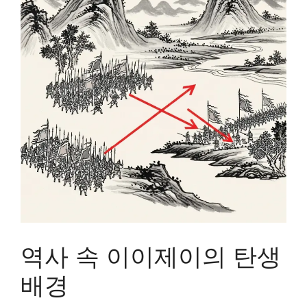
역사 속 이이제이의 탄생
배경