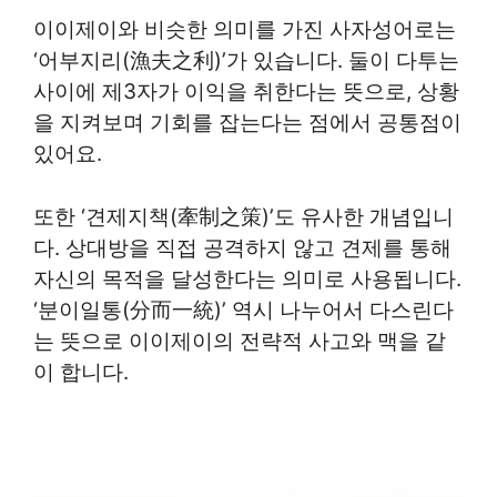
이이제이와 비슷한 의미를 가진 사자성어로는
‘어부지리(漁夫之利)’가 있습니다. 둘이 다투는
사이에 제3자가 이익을 취한다는 뜻으로, 상황
을 지켜보며 기회를 잡는다는 점에서 공통점이
있어요.
또한 ‘견제지책(牽制之策)’도 유사한 개념입니
다. 상대방을 직접 공격하지 않고 견제를 통해
자신의 목적을 달성한다는 의미로 사용됩니다.
‘분이일통(分而一統)’ 역시 나누어서 다스린다
는 뜻으로 이이제이의 전략적 사고와 맥을 같
이 합니다.