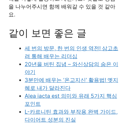
을 나누어주시면 함께 배워갈 수 있을 것 같아
요.
같이 보면 좋은 글
세 번의 방문, 한 번의 인생 역전! 삼고초
려 통해 배우는 리더십
20년을 버틴 집념 – 와신상담의 숨은 이
야기
3분만에 배우는 ‘온고지신’ 활용법! 옛지
혜로 내가 달라진다
Alea iacta est 의미와 유래 5가지 핵심
포인트
L-카르니틴 효과와 부작용 완벽 가이드,
다이어트 성분의 진실