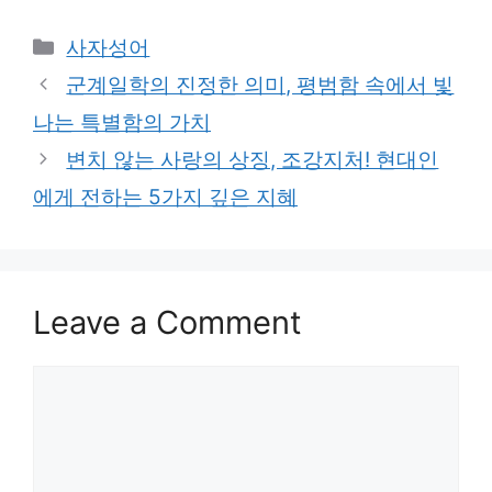
Categories
사자성어
군계일학의 진정한 의미, 평범함 속에서 빛
나는 특별함의 가치
변치 않는 사랑의 상징, 조강지처! 현대인
에게 전하는 5가지 깊은 지혜
Leave a Comment
Comment