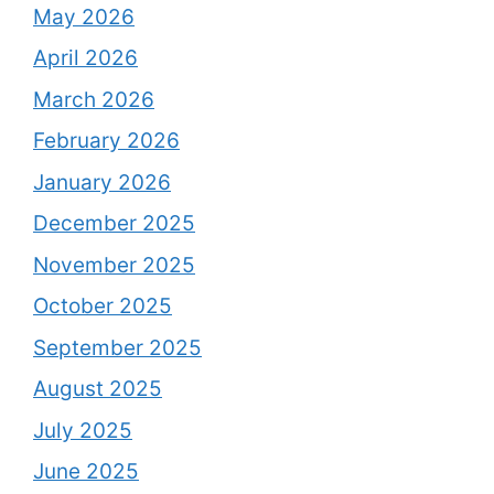
May 2026
April 2026
March 2026
February 2026
January 2026
December 2025
November 2025
October 2025
September 2025
August 2025
July 2025
June 2025