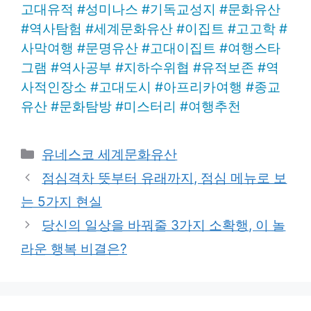
고대유적
#
성미나스
#
기독교성지
#
문화유산
#
역사탐험
#
세계문화유산
#
이집트
#
고고학
#
사막여행
#
문명유산
#
고대이집트
#
여행스타
그램
#
역사공부
#
지하수위협
#
유적보존
#
역
사적인장소
#
고대도시
#
아프리카여행
#
종교
유산
#
문화탐방
#
미스터리
#
여행추천
Categories
유네스코 세계문화유산
점심격차 뜻부터 유래까지, 점심 메뉴로 보
는 5가지 현실
당신의 일상을 바꿔줄 3가지 소확행, 이 놀
라운 행복 비결은?