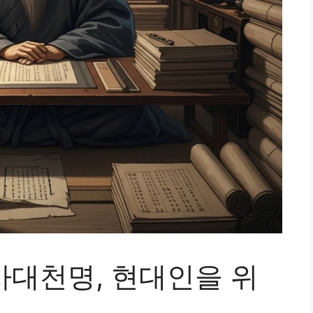
사대천명, 현대인을 위
칙