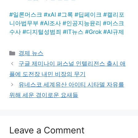
#
일론머스크
#
xAI
#
그록
#
딥페이크
#
캘리포
니아법무부
#
AI조사
#
인공지능윤리
#
머스크
수사
#
디지털성범죄
#
IT뉴스
#
Grok
#
AI규제
Categories
경제 뉴스
구글 제미나이 퍼스널 인텔리전스 출시 애
플에 도전장 내민 비장의 무기
유네스코 세계유산 아이티 시타델 자유를
위해 세운 경이로운 요새들
Leave a Comment