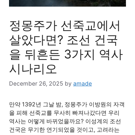
정몽주가 선죽교에서
살았다면? 조선 건국
을 뒤흔든 3가지 역사
시나리오
December 26, 2025
by
amade
만약 1392년 그날 밤, 정몽주가 이방원의 자객
을 피해 선죽교를 무사히 빠져나갔다면 우리
역사는 어떻게 바뀌었을까요? 이성계의 조선
건국은 무기한 연기되었을 것이고, 고려라는