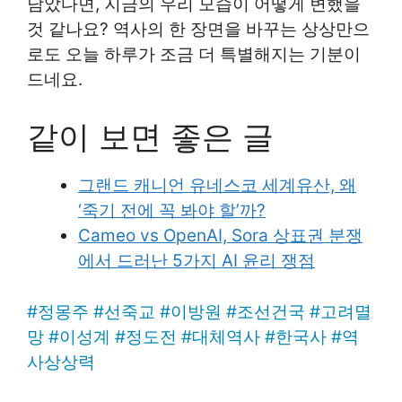
남았다면, 지금의 우리 모습이 어떻게 변했을
것 같나요? 역사의 한 장면을 바꾸는 상상만으
로도 오늘 하루가 조금 더 특별해지는 기분이
드네요.
같이 보면 좋은 글
그랜드 캐니언 유네스코 세계유산, 왜
‘죽기 전에 꼭 봐야 할’까?
Cameo vs OpenAI, Sora 상표권 분쟁
에서 드러난 5가지 AI 윤리 쟁점
#
정몽주
#
선죽교
#
이방원
#
조선건국
#
고려멸
망
#
이성계
#
정도전
#
대체역사
#
한국사
#
역
사상상력