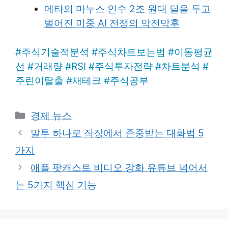
메타의 마누스 인수 2조 원대 딜을 두고
벌어진 미중 AI 전쟁의 막전막후
#
주식기술적분석
#
주식차트보는법
#
이동평균
선
#
거래량
#
RSI
#
주식투자전략
#
차트분석
#
주린이탈출
#
재테크
#
주식공부
Categories
경제 뉴스
말투 하나로 직장에서 존중받는 대화법 5
가지
애플 팟캐스트 비디오 강화 유튜브 넘어서
는 5가지 핵심 기능