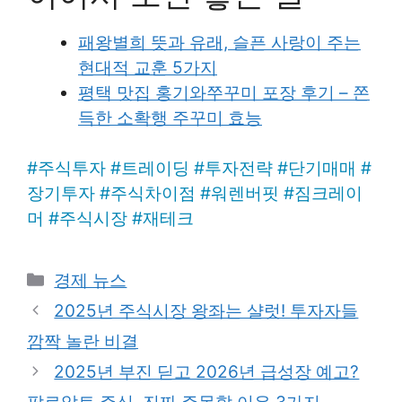
패왕별희 뜻과 유래, 슬픈 사랑이 주는
현대적 교훈 5가지
평택 맛집 홍기와쭈꾸미 포장 후기 – 쫀
득한 소확행 주꾸미 효능
#
주식투자
#
트레이딩
#
투자전략
#
단기매매
#
장기투자
#
주식차이점
#
워렌버핏
#
짐크레이
머
#
주식시장
#
재테크
Categories
경제 뉴스
2025년 주식시장 왕좌는 샬럿! 투자자들
깜짝 놀란 비결
2025년 부진 딛고 2026년 급성장 예고?