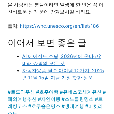
을 사랑하는 분들이라면 일생에 한 번은 꼭 이
신비로운 섬의 품에 안겨보시길 바라요.
출처:
https://whc.unesco.org/en/list/186
이어서 보면 좋은 글
AI 에이전트 쇼핑, 2026년에 온다고?
미래 쇼핑의 모든 것
자동차용품 필수 아이템 10가지! 2025
년 11월 15일 지금 가장 핫한 상품
#
로드하우섬
#
호주여행
#
유네스코세계유산
#
해외여행추천
#
자연여행
#
스노클링명소
#
트
레킹코스
#
호주숨은명소
#
생태여행
#
버킷리
스트