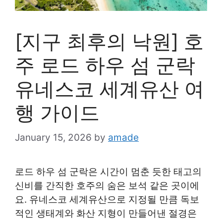
[지구 최후의 낙원] 호
주 로드 하우 섬 군락
유네스코 세계유산 여
행 가이드
January 15, 2026
by
amade
로드 하우 섬 군락은 시간이 멈춘 듯한 태고의
신비를 간직한 호주의 숨은 보석 같은 곳이에
요. 유네스코 세계유산으로 지정될 만큼 독보
적인 생태계와 화산 지형이 만들어낸 절경은