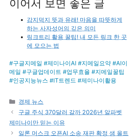
이어서 보면 좋은 글
감지덕지 뜻과 유래! 마음을 따뜻하게
하는 사자성어의 깊은 의미
링크트리 활용 꿀팁! 내 모든 링크 한 곳
에 모으는 법
#
구글지메일
#
제미나이AI
#
지메일요약
#
AI이
메일
#
구글업데이트
#
업무효율
#
지메일꿀팁
#
인공지능뉴스
#
IT트렌드
#
제미나이활용
Categories
경제 뉴스
구글 주식 370달러 갈까 2026년 알파벳
제미나이만 믿는 이유
일론 머스크 오픈AI 소송 재판 확정 샘 올트