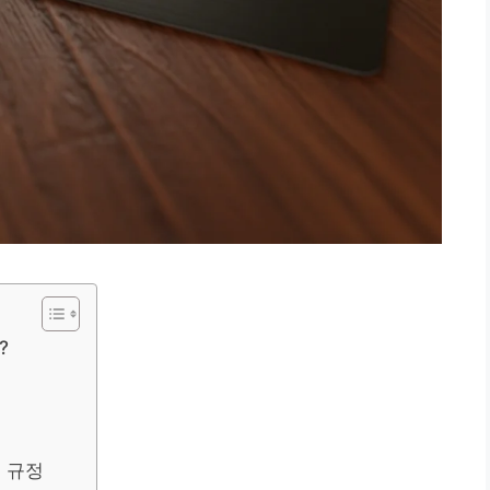
?
불 규정