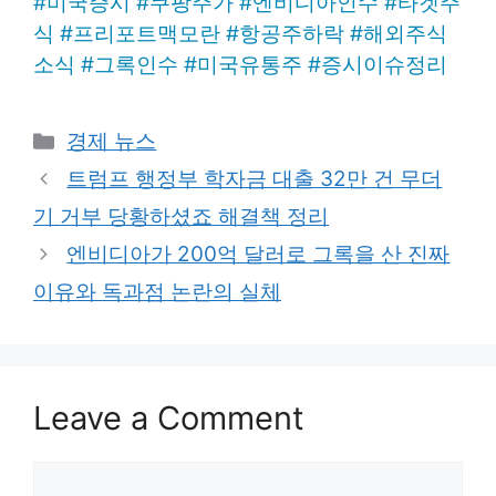
#
미국증시
#
쿠팡주가
#
엔비디아인수
#
타겟주
식
#
프리포트맥모란
#
항공주하락
#
해외주식
소식
#
그록인수
#
미국유통주
#
증시이슈정리
Categories
경제 뉴스
트럼프 행정부 학자금 대출 32만 건 무더
기 거부 당황하셨죠 해결책 정리
엔비디아가 200억 달러로 그록을 산 진짜
이유와 독과점 논란의 실체
Leave a Comment
Comment