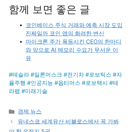
함께 보면 좋은 글
코인베이스 주식 거래와 예측 시장 도입
진짜일까 코인 앱의 화려한 변신
마이크론 주가 폭등시킨 CEO의 한마디
와 앞으로 AI 메모리 수요가 무서운 이
유
#
테슬라
#
일론머스크
#
전기차
#
로보틱스
#
자
율주행
#
인공지능
#
옵티머스
#
로보택시
#
테
라팹
#
미래기술
Categories
경제 뉴스
유네스코 세계유산 비블로스에서 꼭 가봐
야 할 유적지 5곳