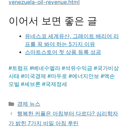
venezuela-oil-revenue.html
이어서 보면 좋은 글
유네스코 세계유산, 그레이트 배리어 리
프를 꼭 봐야 하는 5가지 이유
스마트스토어 첫 상품 등록 성공
#
트럼프
#
베네수엘라
#
석유수익금
#
국가비상
사태
#
미국경제
#
마두로
#
에너지안보
#
엑손
모빌
#
셰브론
#
국제정세
Categories
경제 뉴스
행복한 커플은 아침부터 다르다? 심리학자
가 밝힌 7가지 비밀 아침 루틴