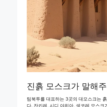
진흙 모스크가 말해주
팀북투를 대표하는 3곳의 대모스크는 
다. 잔키레, 시디 야히아, 셍코레 모스크