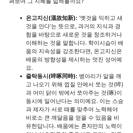
펴보며 그 지혜를 넓혀볼까요?
온고지신(溫故知新):
‘옛것을 익히고 새
것을 안다’는 뜻으로, 과거의 지식과 경
험을 바탕으로 새로운 것을 창조하거나
이해하는 것을 말합니다. 학이시습이 배
움의 지속성을 강조한다면, 온고지신은
배움의 방향성을 제시하는 멋진 성어예
요.
줄탁동시(啐啄同時):
병아리가 알을 깨
고 나오기 위해 껍질 안에서 쪼는 것(啐)
과 어미 닭이 밖에서 쪼아주는 것(啄)이
동시에 일어난다는 의미예요. 이는 스승
과 제자가 서로 때를 맞추어 노력해야
비로소 큰 깨달음을 얻을 수 있음을 비
유한답니다. 배움에는 혼자만의 노력이