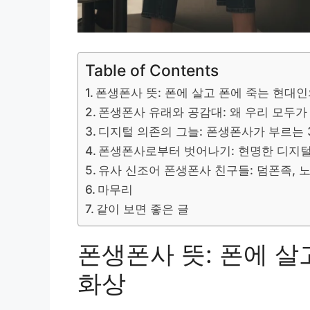
Table of Contents
폰생폰사 뜻: 폰에 살고 폰에 죽는 현대
폰생폰사 유래와 공감대: 왜 우리 모두
디지털 의존의 그늘: 폰생폰사가 부르는
폰생폰사로부터 벗어나기: 현명한 디지털
유사 신조어 폰생폰사 친구들: 덤폰족,
마무리
같이 보면 좋은 글
폰생폰사 뜻: 폰에 살
화상