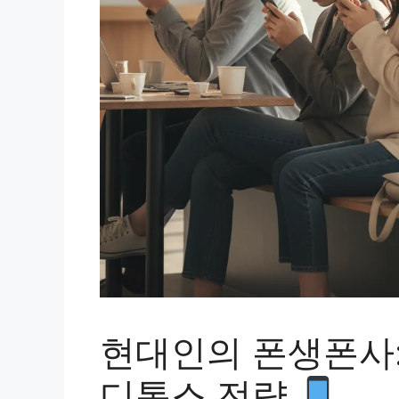
현대인의 폰생폰사:
디톡스 전략