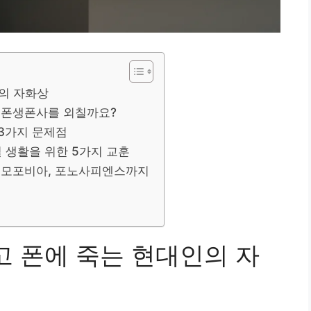
인의 자화상
가 폰생폰사를 외칠까요?
 3가지 문제점
 생활을 위한 5가지 교훈
 노모포비아, 포노사피엔스까지
고 폰에 죽는 현대인의 자