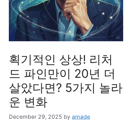
획기적인 상상! 리처
드 파인만이 20년 더
살았다면? 5가지 놀라
운 변화
December 29, 2025
by
amade