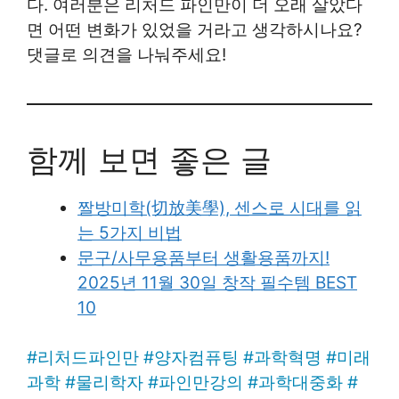
다. 여러분은 리처드 파인만이 더 오래 살았다
면 어떤 변화가 있었을 거라고 생각하시나요?
댓글로 의견을 나눠주세요!
함께 보면 좋은 글
짤방미학(切放美學), 센스로 시대를 읽
는 5가지 비법
문구/사무용품부터 생활용품까지!
2025년 11월 30일 창작 필수템 BEST
10
#
리처드파인만
#
양자컴퓨팅
#
과학혁명
#
미래
과학
#
물리학자
#
파인만강의
#
과학대중화
#