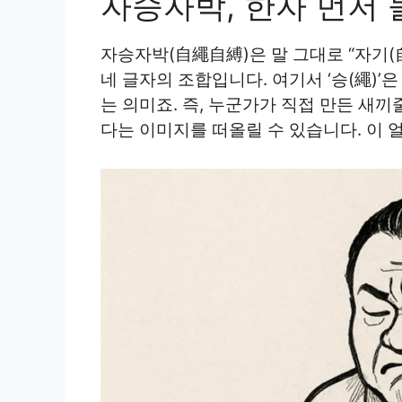
자승자박, 한자 먼저
자승자박(自繩自縛)은 말 그대로 “자기(自
네 글자의 조합입니다. 여기서 ‘승(繩)’은
는 의미죠. 즉, 누군가가 직접 만든 새
다는 이미지를 떠올릴 수 있습니다. 이