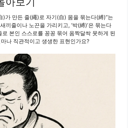
 돌아보기
)가 만든 줄(繩)로 자기(自) 몸을 묶는다(縛)”는
 새끼줄이나 노끈을 가리키고, ‘박(縛)’은 묶는다
끼줄로 본인 스스로를 꽁꽁 묶어 옴짝달싹 못하게 된
 얼마나 직관적이고 생생한 표현인가요?