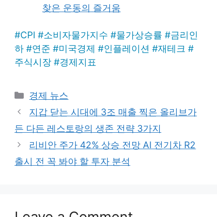
찾은 운동의 즐거움
#
CPI
#
소비자물가지수
#
물가상승률
#
금리인
하
#
연준
#
미국경제
#
인플레이션
#
재테크
#
주식시장
#
경제지표
Categories
경제 뉴스
지갑 닫는 시대에 3조 매출 찍은 올리브가
든 다든 레스토랑의 생존 전략 3가지
리비안 주가 42% 상승 전망 AI 전기차 R2
출시 전 꼭 봐야 할 투자 분석
Leave a Comment