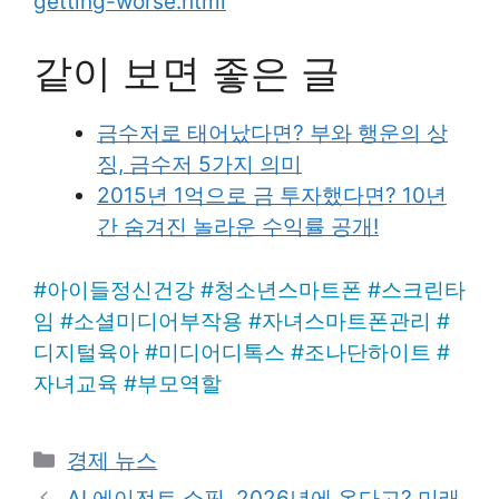
getting-worse.html
같이 보면 좋은 글
금수저로 태어났다면? 부와 행운의 상
징, 금수저 5가지 의미
2015년 1억으로 금 투자했다면? 10년
간 숨겨진 놀라운 수익률 공개!
#
아이들정신건강
#
청소년스마트폰
#
스크린타
임
#
소셜미디어부작용
#
자녀스마트폰관리
#
디지털육아
#
미디어디톡스
#
조나단하이트
#
자녀교육
#
부모역할
Categories
경제 뉴스
AI 에이전트 쇼핑, 2026년에 온다고? 미래