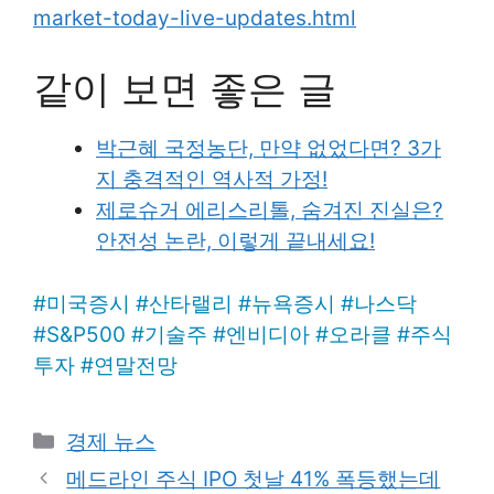
market-today-live-updates.html
같이 보면 좋은 글
박근혜 국정농단, 만약 없었다면? 3가
지 충격적인 역사적 가정!
제로슈거 에리스리톨, 숨겨진 진실은?
안전성 논란, 이렇게 끝내세요!
#
미국증시
#
산타랠리
#
뉴욕증시
#
나스닥
#
S&P500
#
기술주
#
엔비디아
#
오라클
#
주식
투자
#
연말전망
Categories
경제 뉴스
메드라인 주식 IPO 첫날 41% 폭등했는데